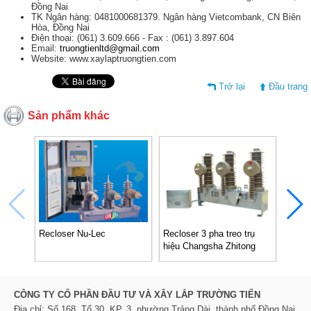
Đồng Nai
TK Ngân hàng: 0481000681379. Ngân hàng Vietcombank, CN Biên
Hòa, Đồng Nai
Điện thoại: (061) 3.609.666 - Fax : (061) 3.897.604
Email:
truongtienltd@gmail.com
Website: www.xaylaptruongtien.com
Trở lại
Đầu trang
Sản phẩm khác
Recloser Nu-Lec
Recloser 3 pha treo trụ
Reclo
hiệu Changsha Zhitong
China - Kiểu ZW32, 24kV,
630 A, 16kA
CÔNG TY CỔ PHẦN ĐẦU TƯ VÀ XÂY LẮP TRƯỜNG TIẾN
Địa chỉ: Số 168, Tổ 30, KP. 3, phường Trảng Dài, thành phố Đồng Nai