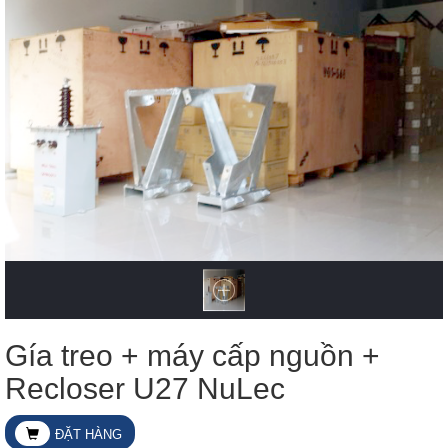
Gía treo + máy cấp nguồn +
Recloser U27 NuLec
ĐẶT HÀNG