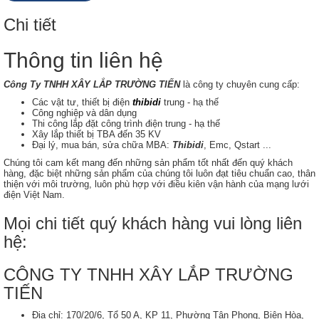
Chi tiết
Thông tin liên hệ
Công Ty TNHH XÂY LẮP TRƯỜNG TIẾN
là công ty chuyên cung cấp:
Các vật tư, thiết bị điện
thibidi
trung - hạ thế
Công nghiệp và dân dụng
Thi công lắp đặt công trình điện trung - hạ thế
Xây lắp thiết bị TBA đến 35 KV
Đại lý, mua bán, sửa chữa MBA:
Thibidi
, Emc, Qstart ...
Chúng tôi cam kết mang đến những sản phẩm tốt nhất đến quý khách
hàng, đặc biệt những sản phẩm của chúng tôi luôn đạt tiêu chuẩn cao, thân
thiện với môi trường, luôn phù hợp với điều kiên vận hành của mạng lưới
điện Việt Nam.
Mọi chi tiết quý khách hàng vui lòng liên
hệ:
CÔNG TY TNHH XÂY LẮP TRƯỜNG
TIẾN
Địa chỉ: 170/20/6, Tổ 50 A, KP 11, Phường Tân Phong, Biên Hòa,