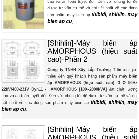
cao và an toàn tuyệt đối. Đến với chúng tôi để
được tư vấn cụ thể và chi tiết nhất về các dòng
thibidi
,
shihlin
,
may
sản phẩm may bien ap
bien ap cu
,..
[Shihlin]-Máy biến áp
AMORPHOUS (hiệu suất
cao)-Phần 2
Công ty TNHH Xây Lắp Trường Tiến
xin giới
thiệu đến quý khách hàng sản phẩm
máy biến
áp AMORPHOUS (hiệu suất cao)- 3 Ø 50Hz
22kV/400-231V Dyn11 - AMORPHOUS​ [100~2000kVA]
đạt chất lượng
cao và an toàn tuyệt đối. Đến với chúng tôi để được tư vấn cụ thể và chi
thibidi
,
shihlin
,
may
tiết nhất về các dòng sản phẩm may bien ap
bien ap cu
,..
[Shihlin]-Máy biến áp
AMORPHOUS (hiệu suất