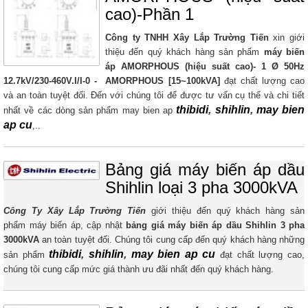
cao)-Phần 1
Công ty TNHH Xây Lắp Trường Tiến
xin giới
thiệu đến quý khách hàng sản phẩm
máy biến
áp AMORPHOUS (hiệu suất cao)- 1 Ø 50Hz
12.7kV/230-460V.I/I-0 - AMORPHOUS​ [15~100kVA]
đạt chất lượng cao
và an toàn tuyệt đối. Đến với chúng tôi để được tư vấn cụ thể và chi tiết
thibidi
,
shihlin
,
may bien
nhất về các dòng sản phẩm may bien ap
ap cu
,..
Bảng giá máy biến áp dầu
Shihlin loại 3 pha 3000kVA
Công Ty Xây Lắp Trường Tiến
giới thiệu đến quý khách hàng sản
phẩm máy biến áp, cập nhật
bảng giá máy biến áp dầu Shihlin 3 pha
3000kVA
​ an toàn tuyệt đối. Chúng tôi cung cấp đến quý khách hàng những
thibidi
,
shihlin
,
may bien ap cu
sản phẩm
đạt chất lượng cao,
chúng tôi cung cấp mức giá thành ưu đãi nhất đến quý khách hàng.