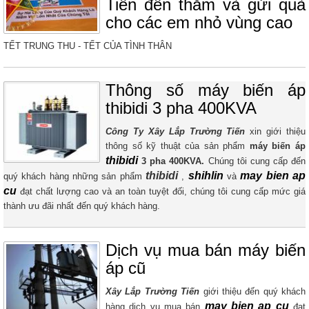
Tiến đến thăm và gửi quà
cho các em nhỏ vùng cao
TẾT TRUNG THU - TẾT CỦA TÌNH THÂN
Thông số máy biến áp
thibidi 3 pha 400KVA
Công Ty Xây Lắp Trường Tiến
xin giới thiệu
thông số kỹ thuật của sản phẩm
máy biến áp
thibidi
3 pha 400KVA.
Chúng tôi cung cấp đến
thibidi
shihlin
may bien ap
quý khách hàng những sản phẩm
,
và
cu
đạt chất lượng cao và an toàn tuyệt đối, chúng tôi cung cấp mức giá
thành ưu đãi nhất đến quý khách hàng.
Dịch vụ mua bán máy biến
áp cũ
Xây Lắp Trường Tiến
giới thiệu đến quý khách
may bien ap cu
hàng dịch vụ mua bán
đạt