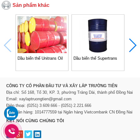
Sản phẩm khác
Dầu biến thế Unitrans Oil
Dầu biến thế Supertrans
Thay 
CÔNG TY CỔ PHẦN ĐẦU TƯ VÀ XÂY LẮP TRƯỜNG TIẾN
Địa chỉ: Số 168, Tổ 30, KP. 3, phường Trảng Dài, thành phố Đồng Nai
Email: xaylaptruongtien@gmail.com
Điện thoại: (0251) 3.609.666 - (0251) 2.221.666
TK Ngân hàng: 1014777559 tại Ngân hàng Vietcombank CN Đồng Nai
KẾT NỐI CÙNG CHÚNG TÔI