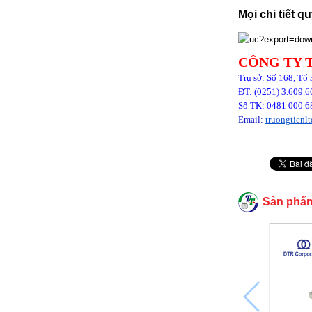
Mọi chi tiết q
CÔNG TY 
Tr
ụ sở: Số 168, Tổ
ĐT: (0251) 3.60
Số TK: 0481 000 6
Email:
truongtien
Sản phẩ