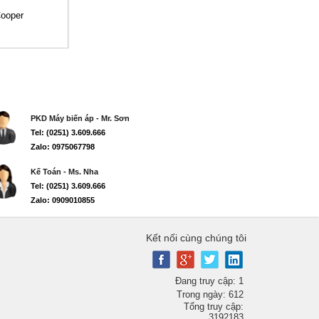
Cooper
PKD Máy biến áp - Mr. Sơn
Tel: (0251) 3.609.666
Zalo: 0975067798
Kế Toán - Ms. Nha
Tel: (0251) 3.609.666
Zalo: 0909010855
Kết nối cùng chúng tôi
Đang truy cập: 1
Trong ngày: 612
Tổng truy cập:
3192183