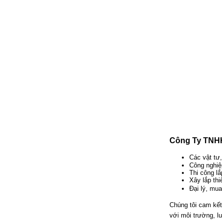
Công Ty TNHH
Các vật tư,
Công nghiệ
Thi công lắ
Xây lắp th
Đại lý, mu
Chúng tôi cam kết
với môi trường, l