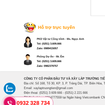
Hỗ trợ trực tuyến
PKD Vật tư Công trình - Ms. Ngọc Anh
Tel: (0251) 3.609.666
Zalo: 0989415057
Phòng Dự Án - Mr. Êm
Tel: (0251) 3.609.666
Zalo: 0982379757
CÔNG TY CỔ PHẦN ĐẦU TƯ VÀ XÂY LẮP TRƯỜNG TI
Địa chỉ: Số 168, Tổ 30, KP. 3, P. Trảng Dài, TP. Biên Hòa, 
Email: xaylaptruongtien@gmail.com
Điện thoại: (0251) 3.609.666 - (0251) 2.221.666
TK Ngân hàng: 1014777559 tại Ngân hàng Vietcombank CN
0932 328 734