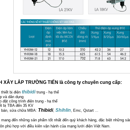
 XÂY LẮP TRƯỜNG TIẾN là công ty chuyên cung cấp:
thibidi
 thiết bị điện
trung - hạ thế
p và dân dụng
p đặt công trình điện trung - hạ thế
iết bị TBA đến 35 KV
Thibidi
Shihlin
a bán, sửa chữa MBA:
,
, Emc, Qstart ...
 mang đến những sản phẩm tốt nhất đến quý khách hàng, đặc biệt những sản 
uôn phù hợp với điều kiên vận hành của mạng lưới điện Việt Nam.