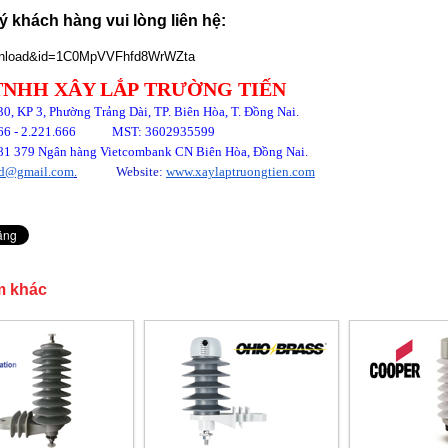
uý khách hàng vui lòng liên hệ:
TNHH XÂY LẮP
TRƯỜNG TIẾN
 30, KP 3, Phường Trảng Dài, TP. Biên Hòa, T. Đồng Nai.
9.666 - 2.221.666
MST: 3602935599
81 379 Ng
ân hàng
Vietcombank CN Biên Hòa, Đồng Nai.
ltd@gmail.com
.
Website:
www.xaylaptruongtien.com
m khác