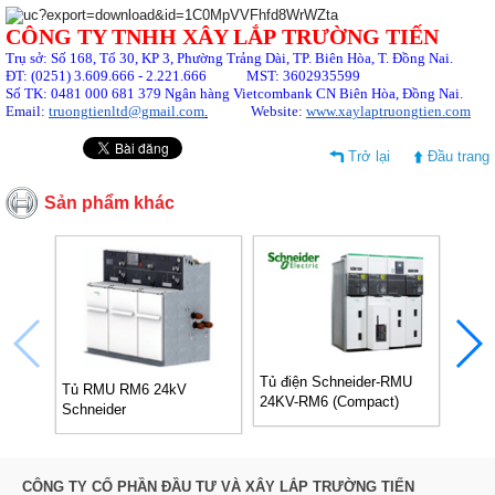
CÔNG TY TNHH XÂY LẮP
TRƯỜNG TIẾN
Tr
ụ sở: Số 168, Tổ 30, KP 3, Phường Trảng Dài, TP. Biên Hòa, T. Đồng Nai.
ĐT: (0251) 3.609.666 - 2.221.666
MST: 3602935599
Số TK: 0481 000 681 379 Ng
ân hàng
Vietcombank CN Biên Hòa, Đồng Nai.
Email:
truongtienltd@gmail.com
.
Website:
www.xaylaptruongtien.com
Trở lại
Đầu trang
Sản phẩm khác
Tủ điện Schneider-RMU
Downl
Tủ RMU RM6 24kV
24KV-RM6 (Compact)
RMU 
Schneider
IQIQ
CÔNG TY CỔ PHẦN ĐẦU TƯ VÀ XÂY LẮP TRƯỜNG TIẾN