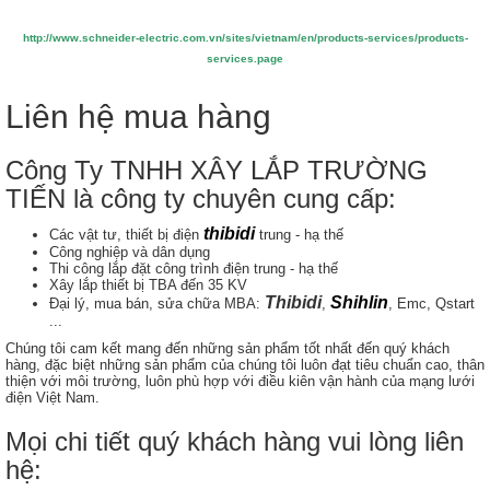
http://www.schneider-electric.com.vn/sites/vietnam/en/products-services/products-
services.page
Liên hệ mua hàng
Công Ty TNHH XÂY LẮP TRƯỜNG
TIẾN là công ty chuyên cung cấp:
thibidi
Các vật tư, thiết bị điện
trung - hạ thế
Công nghiệp và dân dụng
Thi công lắp đặt công trình điện trung - hạ thế
Xây lắp thiết bị TBA đến 35 KV
Thibidi
Shihlin
Đại lý, mua bán, sửa chữa MBA:
,
, Emc, Qstart
...
Chúng tôi cam kết mang đến những sản phẩm tốt nhất đến quý khách
hàng, đặc biệt những sản phẩm của chúng tôi luôn đạt tiêu chuẩn cao, thân
thiện với môi trường, luôn phù hợp với điều kiên vận hành của mạng lưới
điện Việt Nam.
Mọi chi tiết quý khách hàng vui lòng liên
hệ: