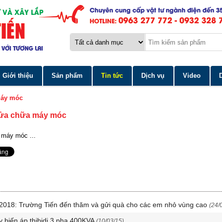
Giới thiệu
Sản phẩm
Tin tức
Dịch vụ
Video
máy móc
 sửa chữa máy móc
 máy móc ...
u 2018: Trường Tiến đến thăm và gửi quà cho các em nhỏ vùng cao
(24/
 biến áp thibidi 3 pha 400KVA
(10/03/15)