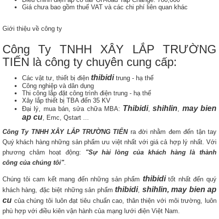
Giá chưa bao gồm thuế VAT và các chi phí liên quan khác
Giới thiệu về công ty
Công Ty TNHH XÂY LẮP TRƯỜNG
TIẾN là công ty chuyên cung cấp:
thibidi
Các vật tư, thiết bị điện
trung - hạ thế
Công nghiệp và dân dụng
Thi công lắp đặt công trình điện trung - hạ thế
Xây lắp thiết bị TBA đến 35 KV
Thibidi
shihlin
may bien
Đại lý, mua bán, sửa chữa MBA:
,
,
ap cu
, Emc, Qstart ...
Công Ty TNHH XÂY LẮP TRƯỜNG TIẾN
ra đời nhằm đem đến tận tay
Quý khách hàng những sản phẩm ưu việt nhất với giá cả hợp lý nhất. Với
phương châm hoạt động:
"Sự hài lòng của khách hàng là thành
công của chúng tôi"
.
thibidi
Chúng tôi cam kết mang đến những sản phẩm
tốt nhất đến quý
thibidi
shihlin, may bien ap
khách hàng, đặc biệt những sản phẩm
,
cu
của chúng tôi luôn đạt tiêu chuẩn cao, thân thiện với môi trường, luôn
phù hợp với điều kiên vận hành của mạng lưới điện Việt Nam.