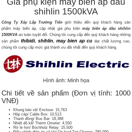
Giá phụ kiện máy biến áp dầu
shihlin 1500kVA
Công Ty Xây Lắp Trường Tiến
giới thiệu đến quý khách hàng sản
phẩm máy biến áp, cập nhật giá phụ kiện
máy biến áp dầu
shihlin
1500KVA
an toàn tuyệt đối. Chúng tôi cung cấp đến quý khách hàng những
thibidi
,
shihlin
,
may bien ap cu
sản phẩm
đạt chất lượng cao,
chúng tôi cung cấp mức giá thành ưu đãi nhất đến quý khách hàng.
Hình ảnh: Minh họa
Chi tiết về sản phẩm (Đơn vị tính: 1000
VNĐ)
Khung bảo vệ/ Enclose: 15,763
Hộp cáp/ Cable Box: 10,513
Thanh đồng/ Bus Bar: 18,388
Nhiệt độ kế/ Therm Ometer: 4,550
Rờ le hơi/ Bochholz Relay: 15,500
Điều chỉnh điện áp có tải/ On-load Tap Change: 780,000