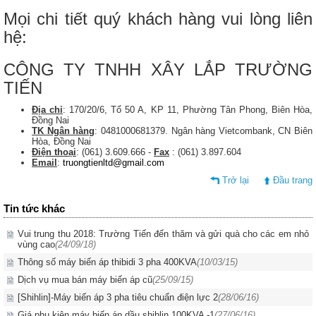
Mọi chi tiết quý khách hàng vui lòng liên
hệ:
CÔNG TY TNHH XÂY LẮP TRƯỜNG
TIẾN
Địa chỉ
: 170/20/6, Tổ 50 A, KP 11, Phường Tân Phong, Biên Hòa,
Đồng Nai
TK Ngân hàng
: 0481000681379. Ngân hàng Vietcombank, CN Biên
Hòa, Đồng Nai
Điện thoại
: (061) 3.609.666 -
Fax
: (061) 3.897.604
Email
:
truongtienltd@gmail.com
Trở lại
Đầu trang
Tin tức khác
Vui trung thu 2018: Trường Tiến đến thăm và gửi quà cho các em nhỏ
vùng cao
(24/09/18)
Thông số máy biến áp thibidi 3 pha 400KVA
(10/03/15)
Dịch vụ mua bán máy biến áp cũ
(25/09/15)
[Shihlin]-Máy biến áp 3 pha tiêu chuẩn điện lực 2
(28/06/16)
Giá phụ kiện máy biến áp dầu shihlin 100KVA -1
(27/06/16)