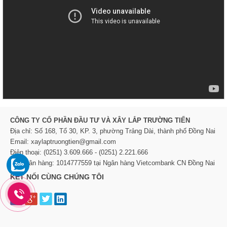
CÔNG TY CỔ PHẦN ĐẦU TƯ VÀ XÂY LẮP TRƯỜNG TIẾN
Địa chỉ: Số 168, Tổ 30, KP. 3, phường Trảng Dài, thành phố Đồng Nai
Email: xaylaptruongtien@gmail.com
Điện thoại: (0251) 3.609.666 - (0251) 2.221.666
TK Ngân hàng: 1014777559 tại Ngân hàng Vietcombank CN Đồng Nai
KẾT NỐI CÙNG CHÚNG TÔI