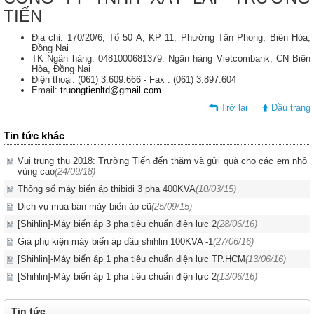
TIẾN
Địa chỉ: 170/20/6, Tổ 50 A, KP 11, Phường Tân Phong, Biên Hòa,
Đồng Nai
TK Ngân hàng: 0481000681379. Ngân hàng Vietcombank, CN Biên
Hòa, Đồng Nai
Điện thoại: (061) 3.609.666 - Fax : (061) 3.897.604
Email:
truongtienltd@gmail.com
Trở lại
Đầu trang
Tin tức khác
Vui trung thu 2018: Trường Tiến đến thăm và gửi quà cho các em nhỏ
vùng cao
(24/09/18)
Thông số máy biến áp thibidi 3 pha 400KVA
(10/03/15)
Dịch vụ mua bán máy biến áp cũ
(25/09/15)
[Shihlin]-Máy biến áp 3 pha tiêu chuẩn điện lực 2
(28/06/16)
Giá phụ kiện máy biến áp dầu shihlin 100KVA -1
(27/06/16)
[Shihlin]-Máy biến áp 1 pha tiêu chuẩn điện lực TP.HCM
(13/06/16)
[Shihlin]-Máy biến áp 1 pha tiêu chuẩn điện lực 2
(13/06/16)
Tin tức