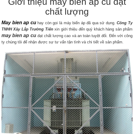
Giới thiệu máy biến áp cũ đạt
chất lượng
May bien ap cu
hay còn gọi là máy biến áp đã qua sử dụng.
Công Ty
TNHH Xây Lắp Trường Tiến
xin giới thiệu đến quý khách hàng sản phẩm
may bien ap cu
đạt chất lượng cao và an toàn tuyệt đối. Đến với công
ty chúng tôi để nhận được sự tư vấn tận tình và chi tiết về sản phẩm.