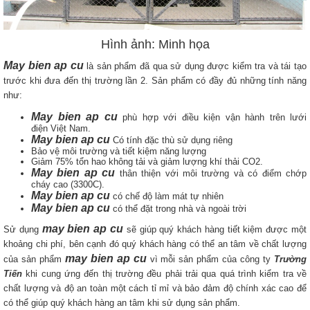
Hình ảnh: Minh họa
May bien ap cu
là sản phẩm đã qua sử dụng được kiểm tra và tái tạo
trước khi đưa đến thị trường lần 2. Sản phẩm có đầy đủ những tính năng
như:
May bien ap cu
phù hợp với điều kiện vận hành trên lưới
điện Việt Nam.
May bien ap cu
Có tính đặc thù sử dụng riêng
Bảo vệ môi trường và tiết kiệm năng lượng
Giảm 75% tổn hao không tải và giảm lượng khí thải CO2.
May bien ap cu
thân thiện với môi trường và có điểm chớp
cháy cao (3300C).
May bien ap cu
có chế độ làm mát tự nhiên
May bien ap cu
có thể đặt trong nhà và ngoài trời
may bien ap cu
Sử dụng
sẽ giúp quý khách hàng tiết kiệm được một
khoảng chi phí, bên cạnh đó quý khách hàng có thể an tâm về chất lượng
may bien ap cu
của sản phẩm
vì mỗi sản phẩm của công ty
Trường
Tiến
khi cung ứng đến thị trường đều phải trải qua quá trình kiểm tra về
chất lượng và độ an toàn một cách tỉ mỉ và bảo đảm độ chính xác cao để
có thể giúp quý khách hàng an tâm khi sử dụng sản phẩm.