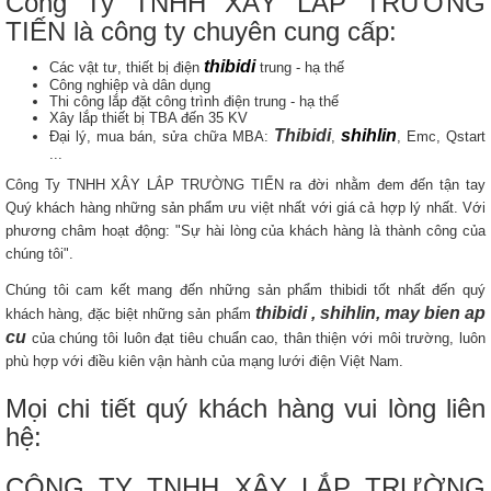
Công Ty TNHH XÂY LẮP TRƯỜNG
TIẾN là công ty chuyên cung cấp:
thibidi
Các vật tư, thiết bị điện
trung - hạ thế
Công nghiệp và dân dụng
Thi công lắp đặt công trình điện trung - hạ thế
Xây lắp thiết bị TBA đến 35 KV
Thibidi
shihlin
Đại lý, mua bán, sửa chữa MBA:
,
, Emc, Qstart
...
Công Ty TNHH XÂY LẮP TRƯỜNG TIẾN ra đời nhằm đem đến tận tay
Quý khách hàng những sản phẩm ưu việt nhất với giá cả hợp lý nhất. Với
phương châm hoạt động: "Sự hài lòng của khách hàng là thành công của
chúng tôi".
Chúng tôi cam kết mang đến những sản phẩm thibidi tốt nhất đến quý
thibidi , shihlin, may bien ap
khách hàng, đặc biệt những sản phẩm
cu
của chúng tôi luôn đạt tiêu chuẩn cao, thân thiện với môi trường, luôn
phù hợp với điều kiên vận hành của mạng lưới điện Việt Nam.
Mọi chi tiết quý khách hàng vui lòng liên
hệ:
CÔNG TY TNHH XÂY LẮP TRƯỜNG