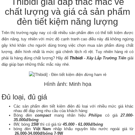
Thibidi giải đáp thắc mắc về
chất lượng và giá cả sản phẩm
đèn tiết kiệm năng lượng
Trên thị trường ngày nay có rất nhiều sản phẩm đèn có thể tiết kiệm được
điện năng, tuy nhiên với mức độ cạnh tranh cao điều này đã không ngừng
gây khó khăn cho người dùng trong việc chọn mua sản phẩm đúng chất
lượng, điển hình nhất là mức giá chênh lệch rõ rệt. Tuy nhiên hàng rẻ có
phải là hàng đúng chất lượng? Hãy để
Thibidi
- Xây Lắp Trường Tiến
giải
đáp giúp bạn những thắc mắc này nhé.
Hình ảnh: Minh họa
Đủ loại, đủ giá
Các sản phẩm đèn tiết kiệm điện đủ loại với nhiều mức giá khác
nhau để đáp ứng nhu cầu của khách hàng:
Bóng đèn
compact
mang nhãn hiệu
Philips
có giá
27.000-
35.000đ/bóng
8W, bóng
15W
thì có giá từ
45.000 - 61.000đ/bóng
bóng đèn
Việt Nam
nhập khẩu nguyên liệu nước ngoài giá từ
26.000-34.000đ/bóng 7-9W