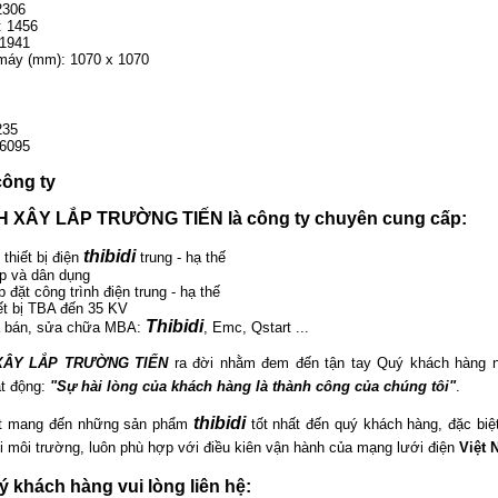
2306
: 1456
 1941
máy (mm): 1070 x 1070
235
 6095
công ty
 XÂY LẮP TRƯỜNG TIẾN là công ty chuyên cung cấp:
thibidi
 thiết bị điện
trung - hạ thế
p và dân dụng
p đặt công trình điện trung - hạ thế
iết bị TBA đến 35 KV
Thibidi
a bán, sửa chữa MBA:
, Emc, Qstart ...
XÂY LẮP TRƯỜNG TIẾN
ra đời nhằm đem đến tận tay Quý khách hàng nh
t động:
"Sự hài lòng của khách hàng là thành công của chúng tôi"
.
thibidi
ết mang đến những sản phẩm
tốt nhất đến quý khách hàng, đặc biệt
ới môi trường, luôn phù hợp với điều kiên vận hành của mạng lưới điện
Việt 
uý khách hàng vui lòng liên hệ: