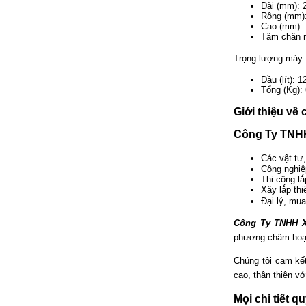
Dài (mm): 
Rộng (mm)
Cao (mm):
Tâm chân 
Trọng lượng máy
Dầu (lít): 1
Tổng (Kg):
Giới thiệu về 
Công Ty TNHH
Các vật tư,
Công nghiệ
Thi công lắ
Xây lắp th
Đại lý, mu
Công Ty TNHH 
phương châm hoạ
Chúng tôi cam k
cao, thân thiện v
Mọi chi tiết q