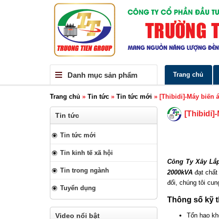
Danh mục sản phẩm
Trang chủ
Trang chủ
»
Tin tức
»
Tin tức mới
»
[Thibidi]-Máy biến
[Thibidi
Tin tức
Tin tức mới
Tin kinh tế xã hội
Công Ty Xây Lắ
Tin trong ngành
2000kVA
đạt chất
đối, chúng tôi cu
Tuyển dụng
Thông số kỹ t
Video nổi bật
Tổn hao kh