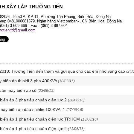
HH XÂY LẮP TRƯỜNG TIẾN
70/20/6, Tổ 50 A, KP 11, Phường Tân Phong, Biên Hòa, Đồng Nai
ng: 0481000681379. Ngân hàng Vietcombank, CN Biên Hòa, Đồng Nai
 (061) 3.609.666 - Fax : (061) 3.897.604
ongtienltd@gmail.com
u 2018: Trường Tiến đến thăm và gửi quà cho các em nhỏ vùng cao
(24/
 biến áp thibidi 3 pha 400KVA
(10/03/15)
bán máy biến áp cũ
(25/09/15)
 biến áp 3 pha tiêu chuẩn điện lực 2
(28/06/16)
 máy biến áp dầu shihlin 100KVA -1
(27/06/16)
 biến áp 1 pha tiêu chuẩn điện lực TP.HCM
(13/06/16)
 biến áp 1 pha tiêu chuẩn điện lực 2
(13/06/16)