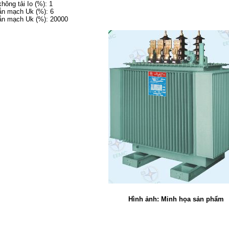
hông tải Io (%): 1
ắn mạch Uk (%): 6
ắn mạch Uk (%): 20000
Hình ảnh: Minh họa sản phẩm