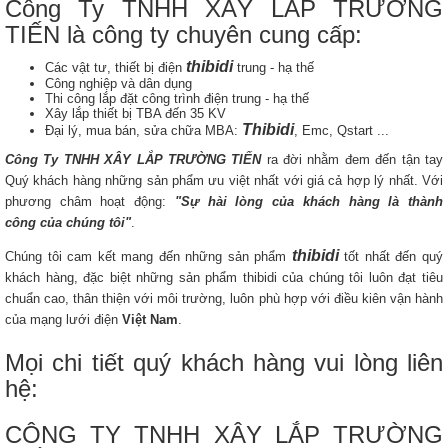
Công Ty TNHH XÂY LẮP TRƯỜNG
TIẾN là công ty chuyên cung cấp:
thibidi
Các vật tư, thiết bị điện
trung - hạ thế
Công nghiệp và dân dụng
Thi công lắp đặt công trình điện trung - hạ thế
Xây lắp thiết bị TBA đến 35 KV
Thibidi
Đại lý, mua bán, sửa chữa MBA:
, Emc, Qstart ...
Công Ty TNHH XÂY LẮP TRƯỜNG TIẾN
ra đời nhằm đem đến tận tay
Quý khách hàng những sản phẩm ưu việt nhất với giá cả hợp lý nhất. Với
phương châm hoạt động:
"Sự hài lòng của khách hàng là thành
công của chúng tôi"
.
thibidi
Chúng tôi cam kết mang đến những sản phẩm
tốt nhất đến quý
khách hàng, đặc biệt những sản phẩm thibidi của chúng tôi luôn đạt tiêu
chuẩn cao, thân thiện với môi trường, luôn phù hợp với điều kiên vận hành
của mạng lưới điện
Việt Nam
.
Mọi chi tiết quý khách hàng vui lòng liên
hệ:
CÔNG TY TNHH XÂY LẮP TRƯỜNG