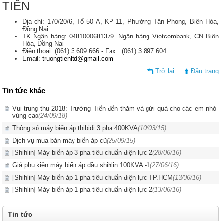
TIẾN
Địa chỉ: 170/20/6, Tổ 50 A, KP 11, Phường Tân Phong, Biên Hòa,
Đồng Nai
TK Ngân hàng: 0481000681379. Ngân hàng Vietcombank, CN Biên
Hòa, Đồng Nai
Điện thoại: (061) 3.609.666 - Fax : (061) 3.897.604
Email:
truongtienltd@gmail.com
Trở lại
Đầu trang
Tin tức khác
Vui trung thu 2018: Trường Tiến đến thăm và gửi quà cho các em nhỏ
vùng cao
(24/09/18)
Thông số máy biến áp thibidi 3 pha 400KVA
(10/03/15)
Dịch vụ mua bán máy biến áp cũ
(25/09/15)
[Shihlin]-Máy biến áp 3 pha tiêu chuẩn điện lực 2
(28/06/16)
Giá phụ kiện máy biến áp dầu shihlin 100KVA -1
(27/06/16)
[Shihlin]-Máy biến áp 1 pha tiêu chuẩn điện lực TP.HCM
(13/06/16)
[Shihlin]-Máy biến áp 1 pha tiêu chuẩn điện lực 2
(13/06/16)
Tin tức