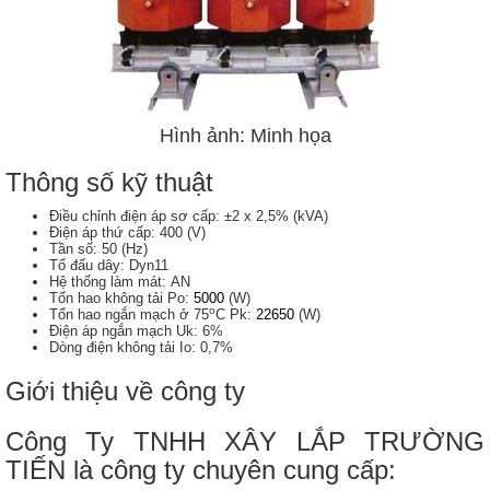
Hình ảnh: Minh họa
Thông số kỹ thuật
Điều chỉnh điện áp sơ cấp: ±2 x 2,5% (kVA)
Điện áp thứ cấp: 400 (V)
Tần số: 50 (Hz)
Tổ đấu dây: Dyn11
Hệ thống làm mát: AN
Tổn hao không tải Po:
5000
(W)
o
Tổn hao ngắn mạch ở 75
C Pk:
22650
(W)
Điện áp ngắn mạch Uk: 6%
​Dòng điện không tải Io: 0,7%
Giới thiệu về công ty
Công Ty TNHH XÂY LẮP TRƯỜNG
TIẾN là công ty chuyên cung cấp: