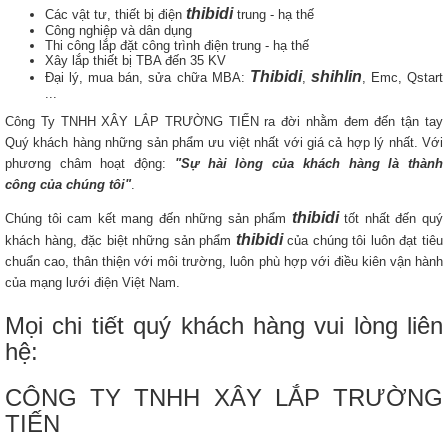
thibidi
Các vật tư, thiết bị điện
trung - hạ thế
Công nghiệp và dân dụng
Thi công lắp đặt công trình điện trung - hạ thế
Xây lắp thiết bị TBA đến 35 KV
Thibidi
shihlin
Đại lý, mua bán, sửa chữa MBA:
,
, Emc, Qstart
...
Công Ty TNHH XÂY LẮP TRƯỜNG TIẾN ra đời nhằm đem đến tận tay
Quý khách hàng những sản phẩm ưu việt nhất với giá cả hợp lý nhất. Với
phương châm hoạt động:
"Sự hài lòng của khách hàng là thành
công của chúng tôi"
.
thibidi
Chúng tôi cam kết mang đến những sản phẩm
tốt nhất đến quý
thibidi
khách hàng, đặc biệt những sản phẩm
của chúng tôi luôn đạt tiêu
chuẩn cao, thân thiện với môi trường, luôn phù hợp với điều kiên vận hành
của mạng lưới điện Việt Nam.
Mọi chi tiết quý khách hàng vui lòng liên
hệ:
CÔNG TY TNHH XÂY LẮP TRƯỜNG
TIẾN