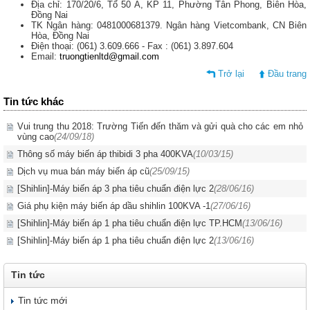
Địa chỉ: 170/20/6, Tổ 50 A, KP 11, Phường Tân Phong, Biên Hòa,
Đồng Nai
TK Ngân hàng: 0481000681379. Ngân hàng Vietcombank, CN Biên
Hòa, Đồng Nai
Điện thoại: (061) 3.609.666 - Fax : (061) 3.897.604
Email:
truongtienltd@gmail.com
Trở lại
Đầu trang
Tin tức khác
Vui trung thu 2018: Trường Tiến đến thăm và gửi quà cho các em nhỏ
vùng cao
(24/09/18)
Thông số máy biến áp thibidi 3 pha 400KVA
(10/03/15)
Dịch vụ mua bán máy biến áp cũ
(25/09/15)
[Shihlin]-Máy biến áp 3 pha tiêu chuẩn điện lực 2
(28/06/16)
Giá phụ kiện máy biến áp dầu shihlin 100KVA -1
(27/06/16)
[Shihlin]-Máy biến áp 1 pha tiêu chuẩn điện lực TP.HCM
(13/06/16)
[Shihlin]-Máy biến áp 1 pha tiêu chuẩn điện lực 2
(13/06/16)
Tin tức
Tin tức mới