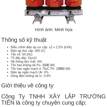
Hình ảnh: Minh họa
Thông số kỹ thuật
Điều chỉnh điện áp sơ cấp: ±2 x 2,5% (kVA)
Điện áp thứ cấp: 400 (V)
Tần số: 50 (Hz)
Tổ đấu dây: Dyn11
Hệ thống làm mát: AN
Tổn hao không tải Po:
3100
(W)
Tổn hao ngắn mạch ở 75oC Pk:
13950
(W)
Điện áp ngắn mạch Uk: 6%
​Dòng điện không tải Io: 0,9%
Giới thiệu về công ty
Công Ty TNHH XÂY LẮP TRƯỜNG
TIẾN là công ty chuyên cung cấp: