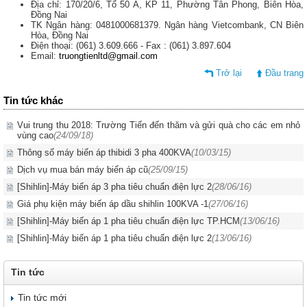
Địa chỉ: 170/20/6, Tổ 50 A, KP 11, Phường Tân Phong, Biên Hòa,
Đồng Nai
TK Ngân hàng: 0481000681379. Ngân hàng Vietcombank, CN Biên
Hòa, Đồng Nai
Điện thoại: (061) 3.609.666 - Fax : (061) 3.897.604
Email:
truongtienltd@gmail.com
Trở lại
Đầu trang
Tin tức khác
Vui trung thu 2018: Trường Tiến đến thăm và gửi quà cho các em nhỏ
vùng cao
(24/09/18)
Thông số máy biến áp thibidi 3 pha 400KVA
(10/03/15)
Dịch vụ mua bán máy biến áp cũ
(25/09/15)
[Shihlin]-Máy biến áp 3 pha tiêu chuẩn điện lực 2
(28/06/16)
Giá phụ kiện máy biến áp dầu shihlin 100KVA -1
(27/06/16)
[Shihlin]-Máy biến áp 1 pha tiêu chuẩn điện lực TP.HCM
(13/06/16)
[Shihlin]-Máy biến áp 1 pha tiêu chuẩn điện lực 2
(13/06/16)
Tin tức
Tin tức mới