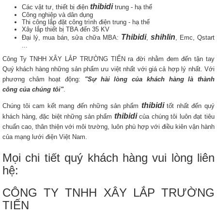
thibidi
Các vật tư, thiết bị điện
trung - hạ thế
Công nghiệp và dân dụng
Thi công lắp đặt công trình điện trung - hạ thế
Xây lắp thiết bị TBA đến 35 KV
Thibidi
shihlin
Đại lý, mua bán, sửa chữa MBA:
,
, Emc, Qstart
...
Công Ty TNHH XÂY LẮP TRƯỜNG TIẾN ra đời nhằm đem đến tận tay
Quý khách hàng những sản phẩm ưu việt nhất với giá cả hợp lý nhất. Với
phương châm hoạt động:
"Sự hài lòng của khách hàng là thành
công của chúng tôi"
.
thibidi
Chúng tôi cam kết mang đến những sản phẩm
tốt nhất đến quý
thibidi
khách hàng, đặc biệt những sản phẩm
của chúng tôi luôn đạt tiêu
chuẩn cao, thân thiện với môi trường, luôn phù hợp với điều kiên vận hành
của mạng lưới điện Việt Nam.
Mọi chi tiết quý khách hàng vui lòng liên
hệ:
CÔNG TY TNHH XÂY LẮP TRƯỜNG
TIẾN