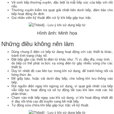
Vệ sinh bếp thường xuyên, đặc biệt là mặt tiếp xúc của bếp với nồi
nấu.
Thường xuyên kiểm tra quạt giải nhiệt bên dưới bếp, đảm bảo cho
bếp hoạt động ổn định.
Gọi nhân viên kỹ thuật đến xử lý khi bếp gặp trục trặc.
Hình ảnh: Minh họa
Những điều không nên làm
Dùng chung ổ điện có bếp từ đang hoạt động với các thiết bị khác,
tránh tình trạng cháy nổ.
Đặt bếp gần các thiết bị điện tử khác như: Ti vi, đầu đĩa, máy tính…
do bếp có thể phát ra bức xạ sóng điện từ gây nhiễu sóng cho các
thiết bị.
Duy trì nhiệt độ cao liên tục trong khi sử dụng, để tránh hỏng nồi và
hỏng thức ăn.
Để giấy báo, hoặc vải dưới đáy bếp, che luồng khí lưu thông vào
bếp.
Rút nguồn điện ngay khi ngừng sử dụng, vì quạt giải nhiệt của bếp
vẫn tiếp tục hoạt động và sẽ tự động tắt sau khi làm mát các bộ
phận khác.
Chạm vào mặt bếp ngay sau khi sử dụng, vì khi hoạt động nhiệt độ
ở đáy nồi khá cao đã truyền sang bề mặt bếp.
Tự động sửa chữa khi bếp gặp trục trặc về kỹ thuật.