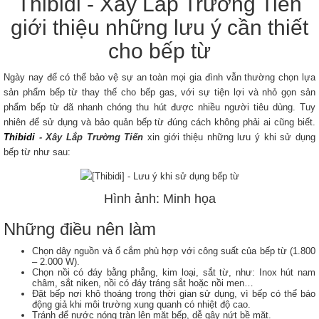
Thibidi - Xây Lắp Trường Tiến
giới thiệu những lưu ý cần thiết
cho bếp từ
Ngày nay để có thể bảo vệ sự an toàn mọi gia đình vẫn thường chọn lựa
sản phẩm bếp từ thay thế cho bếp gas, với sự tiện lợi và nhỏ gọn sản
phẩm bếp từ đã nhanh chóng thu hút được nhiều người tiêu dùng. Tuy
nhiên để sử dụng và bảo quản bếp từ đúng cách không phải ai cũng biết.
Thibidi
- Xây Lắp Trường Tiến
xin giới thiệu những lưu ý khi sử dụng
bếp từ như sau:
Hình ảnh: Minh họa
Những điều nên làm
Chọn dây nguồn và ổ cắm phù hợp với công suất của bếp từ (1.800
– 2.000 W).
Chọn nồi có đáy bằng phẳng, kim loại, sắt từ, như: Inox hút nam
châm, sắt niken, nồi có đáy tráng sắt hoặc nồi men…
Đặt bếp nơi khô thoáng trong thời gian sử dụng, vì bếp có thể báo
động giả khi môi trường xung quanh có nhiệt độ cao.
Tránh để nước nóng tràn lên mặt bếp, dễ gây nứt bề mặt.