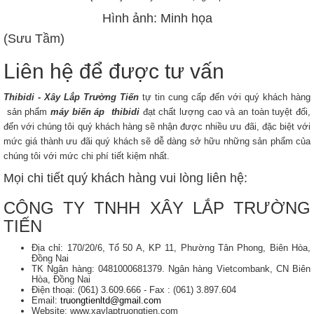
Hình ảnh: Minh họa
(Sưu Tầm)
Liên hệ để được tư vấn
Thibidi - Xây Lắp Trường Tiến
tự tin cung cấp đến với quý khách hàng
sản phẩm
máy biến áp thibidi
đạt chất lượng cao và an toàn tuyệt đối,
đến với chúng tôi quý khách hàng sẽ nhận được nhiều ưu đãi, đặc biệt với
mức giá thành ưu đãi quý khách sẽ dễ dàng sở hữu những sản phẩm của
chúng tôi với mức chi phí tiết kiệm nhất.
Mọi chi tiết quý khách hàng vui lòng liên hệ:
CÔNG TY TNHH XÂY LẮP TRƯỜNG
TIẾN
Địa chỉ: 170/20/6, Tổ 50 A, KP 11, Phường Tân Phong, Biên Hòa,
Đồng Nai
TK Ngân hàng: 0481000681379. Ngân hàng Vietcombank, CN Biên
Hòa, Đồng Nai
Điện thoại: (061) 3.609.666 - Fax : (061) 3.897.604
Email:
truongtienltd@gmail.com
Website: www.xaylaptruongtien.com