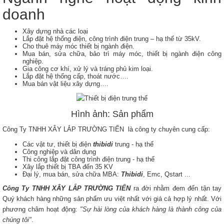
doanh
Xây dựng nhà các loại
Lắp đặt hệ thống điện, công trình điện trung – hạ thế từ 35kV.
Cho thuê máy móc thiết bị ngành điện.
Mua bán, sửa chữa, bảo trì máy móc, thiết bị ngành điện công
nghiệp.
Gia công cơ khí, xử lý và tráng phủ kim loại.
Lắp đặt hệ thống cấp, thoát nước….
Mua bán vật liệu xây dựng….
Hình ảnh: Sản phẩm
Công Ty TNHH XÂY LẮP TRƯỜNG TIẾN là công ty chuyên cung cấp:
Các vật tư, thiết bị điện
thibidi
trung - hạ thế
Công nghiệp và dân dụng
Thi công lắp đặt công trình điện trung - hạ thế
Xây lắp thiết bị TBA đến 35 KV
Đại lý, mua bán, sửa chữa MBA:
Thibidi
, Emc, Qstart ...
Công Ty TNHH XÂY LẮP TRƯỜNG TIẾN
ra đời nhằm đem đến tận tay
Quý khách hàng những sản phẩm ưu việt nhất với giá cả hợp lý nhất. Với
phương châm hoạt động:
"Sự hài lòng của khách hàng là thành công của
chúng tôi"
.