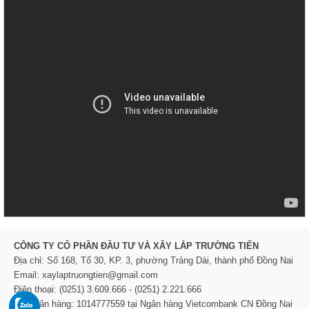
CÔNG TY CỔ PHẦN ĐẦU TƯ VÀ XÂY LẮP TRƯỜNG TIẾN
Địa chỉ: Số 168, Tổ 30, KP. 3, phường Trảng Dài, thành phố Đồng Nai
Email: xaylaptruongtien@gmail.com
Điện thoại: (0251) 3.609.666 - (0251) 2.221.666
TK Ngân hàng: 1014777559 tại Ngân hàng Vietcombank CN Đồng Nai