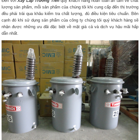
Đến với
Xây Lắp Trường Tiến
quý khách hàng hoàn toàn an tâm về chất
lượng sản phẩm, mỗi sản phẩm của chúng tôi khi cung cấp đến thị trường
đều phải trải qua khâu kiểm tra chất lượng, đủ điều kiện tiêu chuẩn. Bên
cạnh đó khi sử dụng sản phẩm của công ty chúng tôi quý khách hàng sẽ
nhận được những ưu đãi đặc biệt về mặt giá cả và dịch vụ hậu mãi hấp
dẫn nhất.