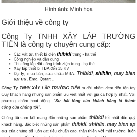
Hình ảnh: Minh họa
Giới thiệu về công ty
Công Ty TNHH XÂY LẮP TRƯỜNG
TIẾN là công ty chuyên cung cấp:
thibidi
Các vật tư, thiết bị điện
trung - hạ thế
Công nghiệp và dân dụng
Thi công lắp đặt công trình điện trung - hạ thế
Xây lắp thiết bị TBA đến 35 KV
Thibidi
shihlin
may bien
Đại lý, mua bán, sửa chữa MBA:
,
,
ap cu
, Emc, Qstart ...
Công Ty TNHH XÂY LẮP TRƯỜNG TIẾN
ra đời nhằm đem đến tận tay
Quý khách hàng những sản phẩm ưu việt nhất với giá cả hợp lý nhất. Với
phương châm hoạt động:
"Sự hài lòng của khách hàng là thành
công của chúng tôi"
.
thibidi
Chúng tôi cam kết mang đến những sản phẩm
tốt nhất đến quý
thibidi
shihlin
may bien ap
khách hàng, đặc biệt những sản phẩm
,
,
cu
của chúng tôi luôn đạt tiêu chuẩn cao, thân thiện với môi trường, luôn