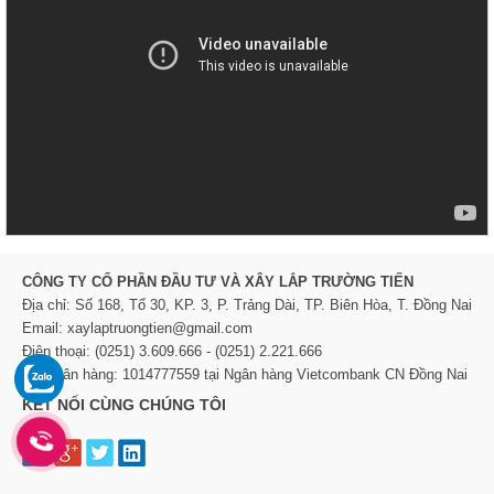
CÔNG TY CỔ PHẦN ĐẦU TƯ VÀ XÂY LẮP TRƯỜNG TIẾN
Địa chỉ: Số 168, Tổ 30, KP. 3, P. Trảng Dài, TP. Biên Hòa, T. Đồng Nai
Email: xaylaptruongtien@gmail.com
Điện thoại: (0251) 3.609.666 - (0251) 2.221.666
TK Ngân hàng: 1014777559 tại Ngân hàng Vietcombank CN Đồng Nai
KẾT NỐI CÙNG CHÚNG TÔI