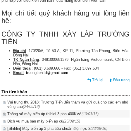
phù hợp với điều kiên vận hành của mạng lưới điện Việt Nam.
Mọi chi tiết quý khách hàng vui lòng liên
hệ:
CÔNG TY TNHH XÂY LẮP TRƯỜNG
TIẾN
Địa chỉ
: 170/20/6, Tổ 50 A, KP 11, Phường Tân Phong, Biên Hòa,
Đồng Nai
TK Ngân hàng
: 0481000681379. Ngân hàng Vietcombank, CN Biên
Hòa, Đồng Nai
Điện thoại
: (061) 3.609.666 - Fax: (061) 3.897.604
Email
:
truongtienltd@gmail.com
Trở lại
Đầu trang
Tin tức khác
Vui trung thu 2018: Trường Tiến đến thăm và gửi quà cho các em nhỏ
vùng cao
(24/09/18)
Thông số máy biến áp thibidi 3 pha 400KVA
(10/03/15)
Dịch vụ mua bán máy biến áp cũ
(25/09/15)
[Shihlin]-Máy biến áp 3 pha tiêu chuẩn điện lực 2
(28/06/16)